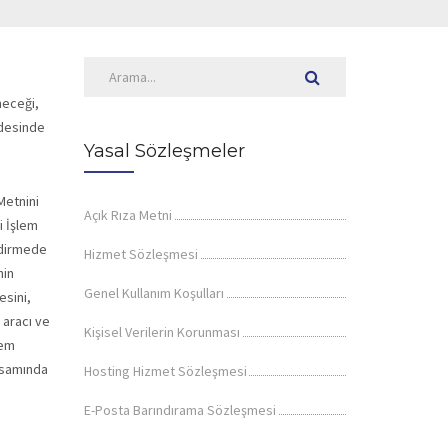
neceği,
ddesinde
Yasal Sözleşmeler
Metnini
Açık Rıza Metni
i İşlem
endirmede
Hizmet Sözleşmesi
nin
Genel Kullanım Koşulları
esini,
 aracı ve
Kişisel Verilerin Korunması
lem
apsamında
Hosting Hizmet Sözleşmesi
E-Posta Barındırama Sözleşmesi