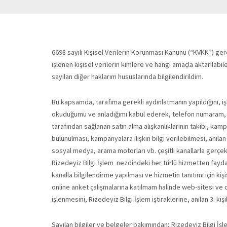
6698 sayılı Kişisel Verilerin Korunması Kanunu (“KVKK”) gere
işlenen kişisel verilerin kimlere ve hangi amaçla aktarıla
sayılan diğer haklarım hususlarında bilgilendirildim.
Bu kapsamda, tarafıma gerekli aydınlatmanın yapıldığını, i
okuduğumu ve anladığımı kabul ederek, telefon numaram, e-
tarafından sağlanan satın alma alışkanlıklarının takibi, ka
bulunulması, kampanyalara ilişkin bilgi verilebilmesi, anıl
sosyal medya, arama motorları vb. çeşitli kanallarla gerçek
Rizedeyiz Bilgi İşlem nezdindeki her türlü hizmetten faydala
kanalla bilgilendirme yapılması ve hizmetin tanıtımı için ki
online anket çalışmalarına katılmam halinde web-sitesi ve o
işlenmesini, Rizedeyiz Bilgi İşlem iştiraklerine, anılan 3. ki
Sayılan bilgiler ve belgeler bakımından; Rizedeyiz Bilgi İ