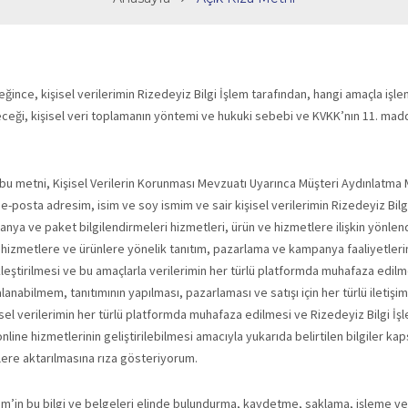
ğince, kişisel verilerimin Rizedeyiz Bilgi İşlem tarafından, hangi amaçla işle
bileceği, kişisel veri toplamanın yöntemi ve hukuki sebebi ve KVKK’nın 11. ma
şbu metni, Kişisel Verilerin Korunması Mevzuatı Uyarınca Müşteri Aydınlatma 
posta adresim, isim ve soy ismim ve sair kişisel verilerimin Rizedeyiz Bilg
mpanya ve paket bilgilendirmeleri hizmetleri, ürün ve hizmetlere ilişkin yönl
an hizmetlere ve ürünlere yönelik tanıtım, pazarlama ve kampanya faaliyetleri
leştirilmesi ve bu amaçlarla verilerimin her türlü platformda muhafaza edilm
nabilmem, tanıtımının yapılması, pazarlaması ve satışı için her türlü iletişim
şisel verilerimin her türlü platformda muhafaza edilmesi ve Rizedeyiz Bilgi İş
nline hizmetlerinin geliştirilebilmesi amacıyla yukarıda belirtilen bilgiler k
şilere aktarılmasına rıza gösteriyorum.
şlem’in bu bilgi ve belgeleri elinde bulundurma, kaydetme, saklama, işleme ve