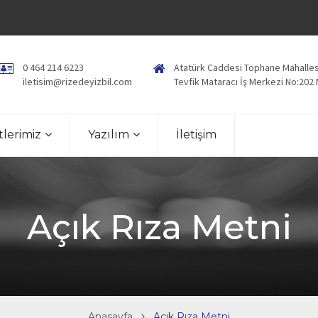
0 464 214 6223
Atatürk Caddesi Tophane Mahalles
iletisim@rizedeyizbil.com
Tevfik Mataracı İş Merkezi No:202
lerimiz
Yazılım
İletişim
Açık Rıza Metni
Anasayfa
Açık Rıza Metni