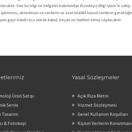
lacaktır. Yine bu bilgi ve belgeler bakımından Rizedeyiz Bilgi İşlem’in sahip
, işlenmesi, aktarılması ve verilerin ve özel nitelikli kişisel verilerin gerektiğ
u gayri kabili rücu olarak kabul, beyan ve taahhüt etmiş sayılacaktır.
etlerimiz
Yasal Sözleşmeler
noloji Ürün Satışı
Açık Rıza Metni
nik Servis
Hizmet Sözleşmesi
 Tasarım
Genel Kullanım Koşulları
ıcı & Fotokopi
Kişisel Verilerin Korunması